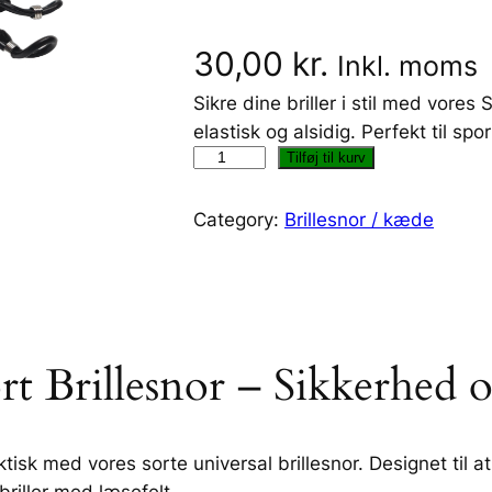
30,00
kr.
Inkl. moms
Sikre dine briller i stil med vores 
elastisk og alsidig. Perfekt til spo
S
Tilføj til kurv
o
r
Category:
Brillesnor / kæde
t
U
n
i
v
rt Brillesnor – Sikkerhed o
e
r
s
tisk med vores sorte universal brillesnor. Designet til at 
a
briller med læsefelt.