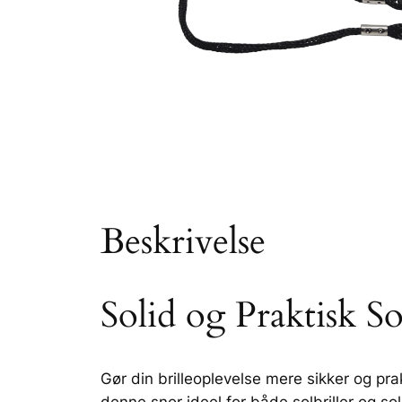
Beskrivelse
Solid og Praktisk So
Gør din brilleoplevelse mere sikker og prak
denne snor ideel for både solbriller og sol