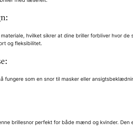
l
B
gn:
r
i
l
ateriale, hvilket sikrer at dine briller forbliver hvor de
l
t og fleksibilitet.
e
s
e:
n
o
 fungere som en snor til masker eller ansigtsbeklædning,
r
–
A
n
t
i
enne brillesnor perfekt for både mænd og kvinder. Den en
-