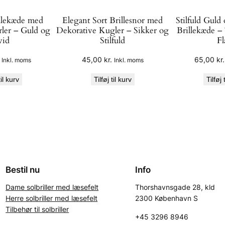
t
llekæde med
Elegant Sort Brillesnor med
Stilfuld Guld
i
rler – Guld og
Dekorative Kugler – Sikker og
Brillekæde –
f
id
Stilfuld
Fl
u
45,00
kr.
65,00
kr.
Inkl. moms
Inkl. moms
n
k
til kurv
Tilføj til kurv
Tilføj 
t
i
o
n
e
l
a
Bestil nu
Info
n
Dame solbriller med læsefelt
Thorshavnsgade 28, kld
t
Herre solbriller med læsefelt
2300 København S
a
Tilbehør til solbriller
+45 3296 8946
l