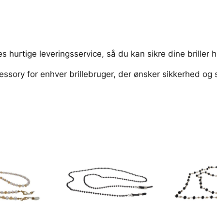
S
l
i
p
,
es hurtige leveringsservice, så du kan sikre dine briller h
E
ssory for enhver brillebruger, der ønsker sikkerhed og st
l
a
s
t
i
s
k
o
g
M
u
l