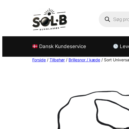
Products
search
Dansk Kundeservice
Leve
Forside
/
Tilbehør
/
Brillesnor / kæde
/ Sort Universal