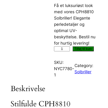
Få et luksuriøst look
med vores CPH8810
Solbriller! Elegante
perledetaljer og
optimal UV-
beskyttelse. Bestil nu
for hurtig levering!
C
Tilføj til kurv
P
H
SKU:
Category:
8
NYC7780-
Solbriller
8
1
1
Beskrivelse
0
–
E
Stilfulde CPH8810
l