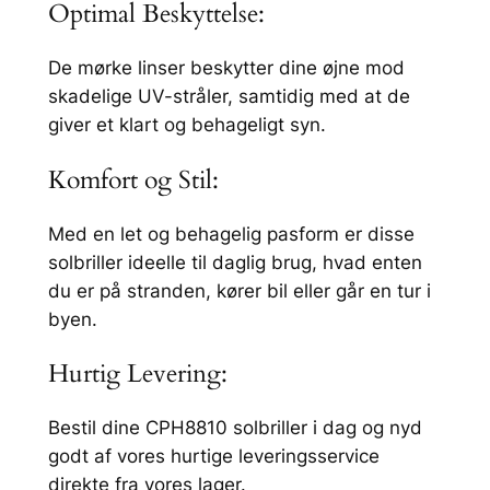
Optimal Beskyttelse:
e
d
P
De mørke linser beskytter dine øjne mod
e
skadelige UV-stråler, samtidig med at de
r
giver et klart og behageligt syn.
l
Komfort og Stil:
e
d
Med en let og behagelig pasform er disse
e
solbriller ideelle til daglig brug, hvad enten
t
du er på stranden, kører bil eller går en tur i
a
byen.
l
j
Hurtig Levering:
e
r
Bestil dine CPH8810 solbriller i dag og nyd
o
godt af vores hurtige leveringsservice
g
direkte fra vores lager.