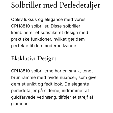
Solbriller med Perledetaljer
e
g
a
Oplev luksus og elegance med vores
n
CPH8810 solbriller. Disse solbriller
t
kombinerer et sofistikeret design med
e
praktiske funktioner, hvilket gør dem
S
perfekte til den moderne kvinde.
o
l
Eksklusivt Design:
b
r
CPH8810 solbrillerne har en smuk, tonet
i
brun ramme med hvide nuancer, som giver
l
dem et unikt og fedt look. De elegante
l
perledetaljer på siderne, indrammet af
e
guldfarvede vedhæng, tilføjer et strejf af
r
glamour.
m