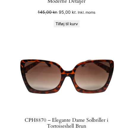
Moderne Detaljer
Den
Den
145,00
kr.
95,00
kr.
Inkl. moms
oprindelige
aktuelle
Tilføj til kurv
pris
pris
var:
er:
145,00 kr..
95,00 kr..
CPH8870 – Elegante Dame Solbriller i
Tortoiseshell Brun