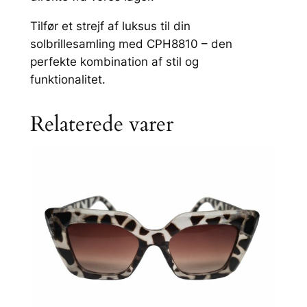
T
o
Tilfør et strejf af luksus til din
n
solbrillesamling med CPH8810 – den
e
perfekte kombination af stil og
t
funktionalitet.
B
r
Relaterede varer
u
n
R
a
m
m
e
a
n
t
a