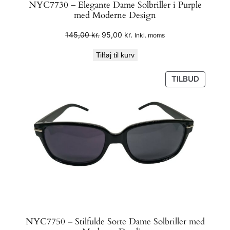
NYC7730 – Elegante Dame Solbriller i Purple
med Moderne Design
Den
Den
145,00
kr.
95,00
kr.
Inkl. moms
oprindelige
aktuelle
Tilføj til kurv
pris
pris
var:
er:
VARE
TILBUD
145,00 kr..
95,00 kr..
PÅ
TILBUD
NYC7750 – Stilfulde Sorte Dame Solbriller med