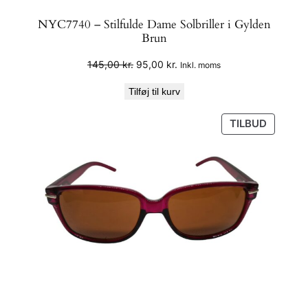
NYC7740 – Stilfulde Dame Solbriller i Gylden
Brun
Den
Den
145,00
kr.
95,00
kr.
Inkl. moms
oprindelige
aktuelle
Tilføj til kurv
pris
pris
var:
er:
VARE
TILBUD
145,00 kr..
95,00 kr..
PÅ
TILBUD