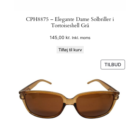
l
CPH8875 – Elegante Dame Solbriller i
Tortoiseshell Grå
145,00
kr.
Inkl. moms
Tilføj til kurv
VARE
TILBUD
PÅ
TILBUD