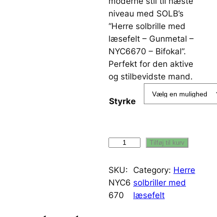
moderne stil til næste
niveau med SOLB’s
“Herre solbrille med
læsefelt – Gunmetal –
NYC6670 – Bifokal”.
Perfekt for den aktive
og stilbevidste mand.
Styrke
H
Tilføj til kurv
e
r
SKU:
Category:
Herre
r
NYC6
solbriller med
e
670
læsefelt
s