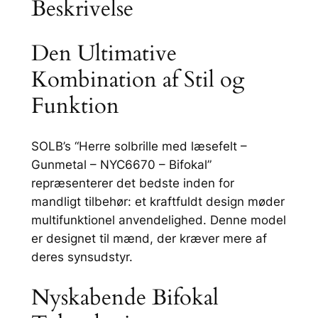
Beskrivelse
o
l
b
Den Ultimative
r
Kombination af Stil og
i
l
Funktion
l
e
SOLB’s “Herre solbrille med læsefelt –
m
Gunmetal – NYC6670 – Bifokal”
e
repræsenterer det bedste inden for
d
mandligt tilbehør: et kraftfuldt design møder
l
multifunktionel anvendelighed. Denne model
æ
er designet til mænd, der kræver mere af
s
deres synsudstyr.
e
f
Nyskabende Bifokal
e
l