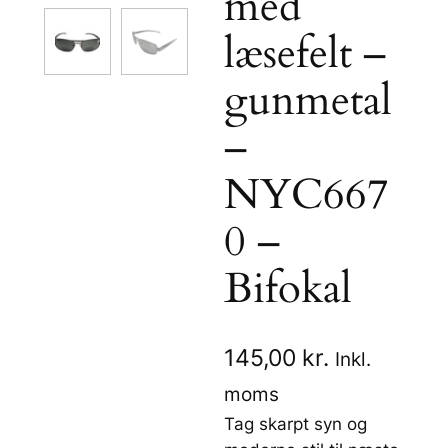
med
læsefelt –
gunmetal
–
NYC667
0 –
Bifokal
145,00
kr.
Inkl.
moms
Tag skarpt syn og