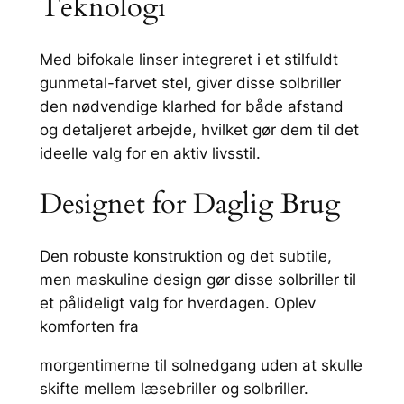
Teknologi
t
–
Med bifokale linser integreret i et stilfuldt
g
gunmetal-farvet stel, giver disse solbriller
u
den nødvendige klarhed for både afstand
n
og detaljeret arbejde, hvilket gør dem til det
m
ideelle valg for en aktiv livsstil.
e
t
Designet for Daglig Brug
a
l
–
Den robuste konstruktion og det subtile,
N
men maskuline design gør disse solbriller til
Y
et pålideligt valg for hverdagen. Oplev
C
komforten fra
6
morgentimerne til solnedgang uden at skulle
6
skifte mellem læsebriller og solbriller.
7