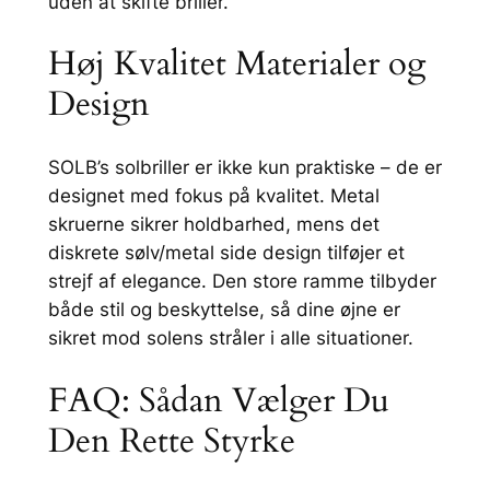
uden at skifte briller.
7
Høj Kvalitet Materialer og
8
0
Design
–
B
i
SOLB’s solbriller er ikke kun praktiske – de er
f
designet med fokus på kvalitet. Metal
o
skruerne sikrer holdbarhed, mens det
k
diskrete sølv/metal side design tilføjer et
a
strejf af elegance. Den store ramme tilbyder
l
både stil og beskyttelse, så dine øjne er
a
sikret mod solens stråler i alle situationer.
n
FAQ: Sådan Vælger Du
t
a
Den Rette Styrke
l