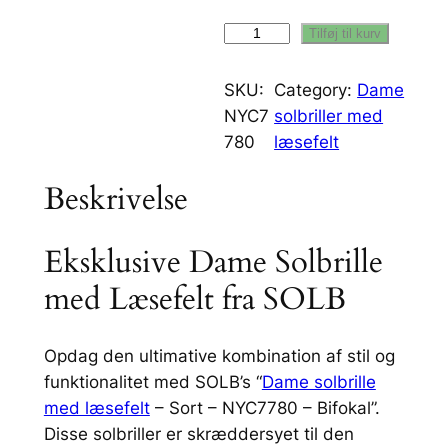
D
Tilføj til kurv
a
m
SKU:
Category:
Dame
e
NYC7
solbriller med
s
780
læsefelt
o
Beskrivelse
l
b
r
Eksklusive Dame Solbrille
i
med Læsefelt fra SOLB
l
l
e
Opdag den ultimative kombination af stil og
m
funktionalitet med SOLB’s “
Dame solbrille
e
med læsefelt
– Sort – NYC7780 – Bifokal”.
d
Disse solbriller er skræddersyet til den