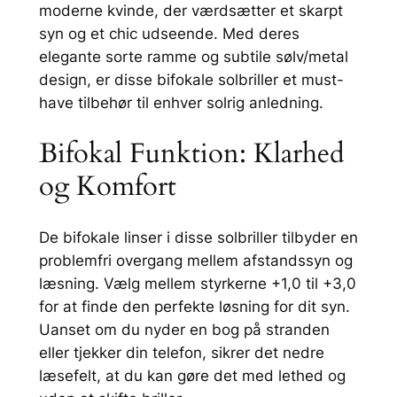
l
moderne kvinde, der værdsætter et skarpt
æ
syn og et chic udseende. Med deres
s
elegante sorte ramme og subtile sølv/metal
e
design, er disse bifokale solbriller et must-
f
have tilbehør til enhver solrig anledning.
e
l
Bifokal Funktion: Klarhed
t
og Komfort
–
S
o
De bifokale linser i disse solbriller tilbyder en
r
problemfri overgang mellem afstandssyn og
t
læsning. Vælg mellem styrkerne +1,0 til +3,0
–
for at finde den perfekte løsning for dit syn.
N
Uanset om du nyder en bog på stranden
Y
eller tjekker din telefon, sikrer det nedre
C
læsefelt, at du kan gøre det med lethed og
7